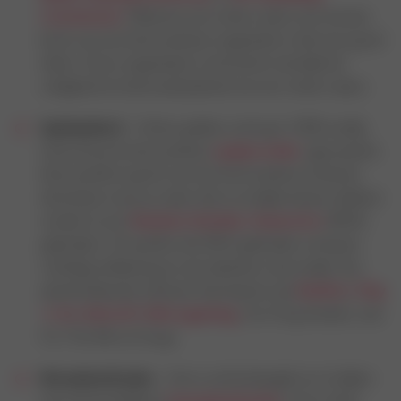
Commission
. Wanneer een online casino een licentie
bezit van een betrouwbaar organisatie is dat een goed
teken. Deze organisaties controleren namelijk de
veiligheid en betrouwbaarheid van een online casino.
Spelaanbod
– Online gokken verloopt 100% eerlijk,
mits je bij een betrouwbare
spelprovider
gaat spelen.
Als je spellen speelt van een betrouwbare software
developer weet je zeker dat ze eerlijke kansen hebben
omdat ze een
Random Number Generator
(RNG)
gebruiken. De spellen die RNG gebruiken verlopen
volledig willekeurig en zijn daardoor dus eerlijk. Een
aantal bekende software developers zijn
NetEnt
,
Play
’n Go
,
Betsoft
,
Microgaming
, Iron Dog Studios, Just
For The Win en Ezugi.
Betaalmethodes
– Het is ook belangrijk om te kijken