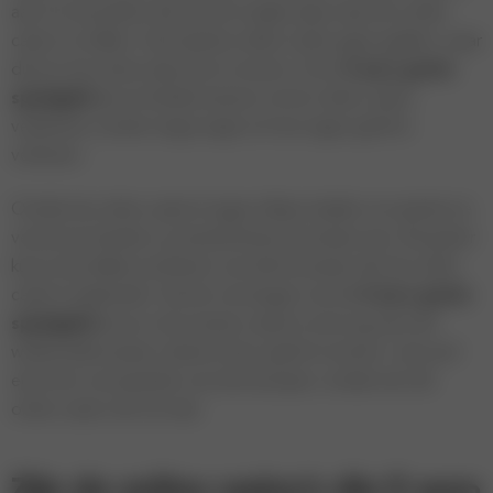
aan om de spelers die op het randje staan naar het online
casino te lokken. Veel spelers willen online gaan gokken, maar
durven de eerste stap niet te nemen. Door
5 euro gratis
speelgeld
aan te bieden kunnen ze het online casino
verkennen zonder enige angst om hun eigen geld te
verliezen.
Omdat de online casino’s tegen elkaar strijden om spelers te
verwerven bieden ze steeds betere bonussen aan. Als speler
kun je dus lekker profiteren van alle bonussen die de online
casino’s aanbieden. Na het ontvangen van de
5 euro gratis
speelgeld
kun je in de meeste casino’s ook nog eens de
welkomstbonussen claimen door geld te storten. Lees wel
eerst de voorwaarden van de bonussen, omdat niet elk
online casino dit toe laat.
Zijn de online casino’s die 5 euro