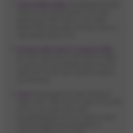
Casino Spellen Spelen
InhoudsopgaveDe beste
online live casino spellen spelen in Live casino
spellen bij de Online Casino's in !Live Casino
SpellenOnline casino games De beste online live
casino spellen spelen in Het...
De beste online casino’s in augustus 2026!
Een online casino kiezen wordt steeds moeilijker.
Er zijn dan ook meer aanbieders dan ooit op de
markt actief. Dus dit roept vanzelf de vraag op,
wat is het beste...
Home
InhoudsopgaveLive dealer spellenLive
casino’s online – Wat is een live casino en hoe werkt
het?Over Live-Casino.nlLive casino
bonussenBetalingen in het live casinoLive Casino
SoftwareVeiligheid, betrouwbaarheid, en