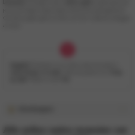
bonussen
ontvangen waar je
direct geld
of gratis spins aan
je account krijgt toegevoegd zodra je bent geregistreerd.
Op deze pagina gaan we alles over de no deposit uitleggen
en meer.
Opgelet!
Deelname voor online casino bonussen is
vanaf 24 jaar of ouder.
Wat kost gokken jou?
Stop
op tijd!
Gokken is vanaf
18+
Inhoudsopgave
[
]
Alle online casino recensies van