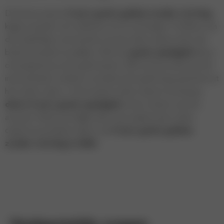
De bonus waar je
5 euro gratis gokken
zonder storting
krijgt is erg fijn voor iedereen om te ontvangen. Profiteer van
de onderlinge concurrentie van de online casino’s door de
beste bonussen te pakken. Met het
gratis speelgeld
dat je
ontvangt kun je echt geld winnen. Wel moet je eerst aan de
inzetvereisten voldoen voordat je het geld mag opnemen uit
het online casino. In de meeste online casino’s ontvang je
direct 5 euro gratis speelgeld
na het creëren van een
account. Neem een kijkje naar onze aanbevolen online
casino’s en profiteer direct van
5 euro gratis gokken
zonder storting in 2026.