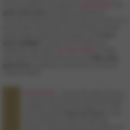
met de verschillende voorwaarden en
inzetvereisten
. Aan
gratis casino bonus
zit namelijk voorwaarden aan
verbonden waardoor je het geld niet direct kunt opnemen na
het ontvangen van de bonus. Je kunt zelf kiezen op welke
spellen je gaat inzetten, je kunt besluiten om de
5 euro
gratis speelgeld
in te zetten op slotmachines, live
tafelspellen, video poker,
live casino spellen
of andere
casino games. We raden echter aan om de
online casino
gratis bonus
te gebruiken op slotmachines vanwege de
volgende redenen:
Inzetvereisten
- Om een online casino bonus op
te nemen moet je de bonus meerdere keren gaan
rondspelen. Als je een inzetvereisten van 10 keer
hebt moet je bij een
bonus van 5 euro
in totaal
50 euro inzetten voordat je het geld mag
opnemen. Een punt waar je op moet letten is dat