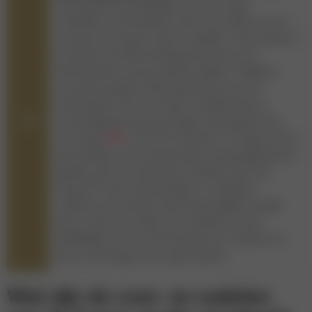
slotmachines beschikbaar met een hoge
volatiliteit, wat betekent dat er een kans is om in
een keer een grote winst te pakken. Ook wanneer
je slechts een klein bedrag inzet kun je op
slotmachines enorme prijzen pakken. Nadat je
een grote jackpot hebt gewonnen op een
slotmachine met een hoge volatiliteit kun je
3
overschakelen naar een ander slotmachine met
een hoge
RTP
. De RTP of Return To Player is het
percentage van het geld dat je terug krijgt bij het
gokken op een casino spel. Spellen met een
hoge RTP zijn meestal lager in volatiliteit
waardoor de winsten die je kunt pakken minder
groot, maar wel vaker zijn. Daardoor is het
makkelijker om de inzetvereisten te voldoen en
kun je ook langer door gaan spelen.
Wat zijn de voor- en nadelen