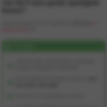
van de 5 euro gratis speelgeld
bonus?
Je kunt hieronder de voor- en nadelen van
de 5 euro
no
deposit bonus
zien.
Voordelen
Je kunt het casino verkennen door verschillende
spellen uit te proberen zonder kosten
Het is mogelijk om echt geld te winnen met
de 5
euro gratis casino geld
.
Geen risico om je eigen geld te verliezen.