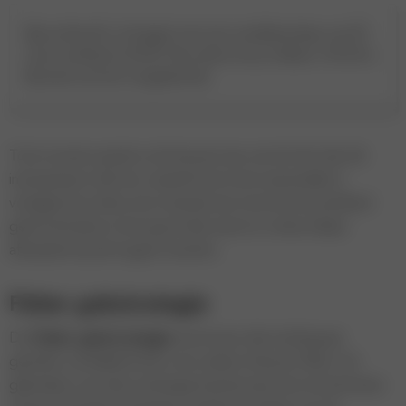
Bijvoorbeeld: Je begint met een weddenschap van €5.
Jouw eenheid is €0,50. Bij verlies zet je telkens -€0.50 in.
Bij winst net het omgekeerde.
Toch moeten spelers zich bewust zijn van het feit dat elk
inzetsysteem die hen verplicht hun inzet aanzienlijk te
verlagen bij verlies, hen meestal een enorme hoeveelheid
geld zal kosten in het geval dat winst en verlies elkaar
afwisselen bij de hogere inzetten.
Fisher gokstrategie
De
Fisher gokstrategie
werd meer dan tachtig jaar
geleden ontwikkeld door een zekere Samuel Fisher. De
gebruikers van deze strategie beschouwen het als de beste