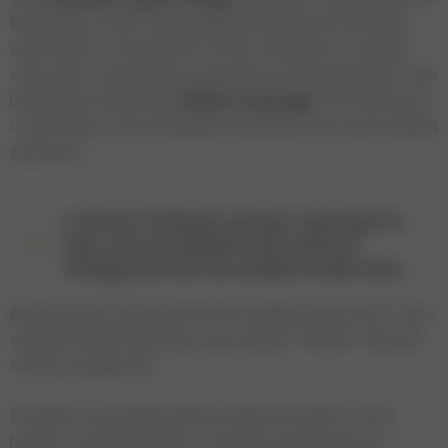
Martingale, en het is het populairst bij diegenen die veilig
willen spelen. Het gaat hier om het verhogen en verlagen
van je inzet zoals andere progressieve inzet strategieën, maar
het gebeurt sneller met
kleinere bedragen
. Het eerste wat
u moet doen in de D'Alembert methode is een inzet eenheid
selecteren.
In dit het D’Alemnet-systeem verhoog je de
inzet met een eenheid na elk verlies en
verlaag je die met een eenheid na elke winst.
Bijvoorbeeld: Je begint met een weddenschap van €5. Jouw
eenheid is €0,50. Bij verlies zet je telkens +€0.50 in. Bij winst
net het omgekeerde.
Dit helpt om je bankroll lang in stand te houden, en het
houdt u van de inzetlimiet, vooral als u begint met een