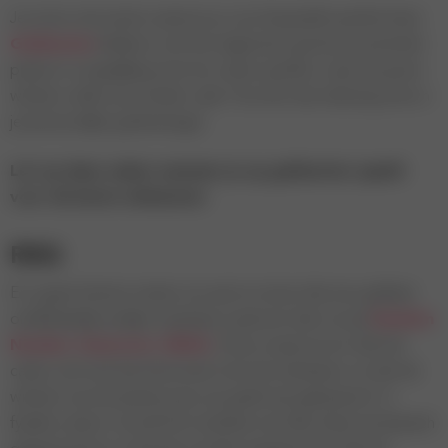
Je moet ook weten waarom je voor bepaalde spellen kiest.
Gokkasten
hebben over het algemeen grotere potentiele
prijzen in vergelijking met live casino spellen, maar de grote
winsten vallen iets minder vaak. Hou hier dus rekening mee in
je persoonlijke gokstrategie.
Let op deze zaken wanneer je op gokkasten speelt
voor de beste winkansen:
RNG
Er is geen betere manier om aan te tonen dat een gokkast
onafhankelijk eerlijke resultaten oplevert dan via zijn
Random
Number Generator (RNG)
. Deze zorgt ervoor dat het
casino zich niet kan bemoeien met de resultaten, en dat de
winsten van de spelers puur op geluk zijn gebaseerd. In
fysieke casino's wordt het resultaat van elke draai mechanisch