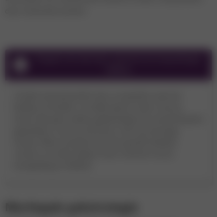
door winnende inzetten.
Vergeet niet dat deze systemen hun beperkingen
hebben
Omdat niemand perfect kan voorspellen waar het
balletje zal landen, of welke kaart je trekt, moet je
weten dat geen enkele gokstrategie de overwinning kan
garanderen, noch op de korte, noch op de lange
termijn. Maar ze kunnen wel een goede leidraad
vormen, en zelf je helpen meer controle over je
inzetgedrag te hebben.
Martingale gokstrategie