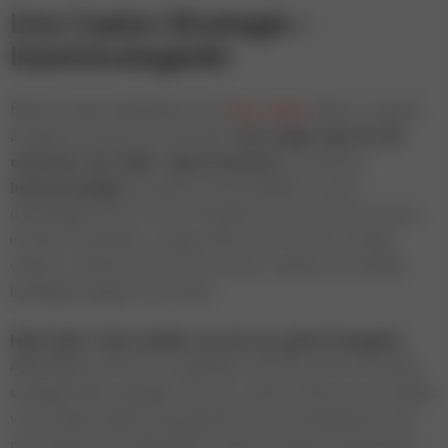
Live Casino Strategie –
Inzetstrategieën
Bij de meeste kansspelen in het
live casino
heb je zo goed
als geen controle over het spel.
Het enige waar je wel
controle over hebt, zijn je inzetten.
Toch kan je
inzetstrategie
een grote invloed hebben over je
uiteindelijke winst. Door te bepalen hoeveel je inzet, kan je,
in theorie tenminste, zorgen dat je meer wint en minder
verliest. Je hebt tevens een houvast, zodat je niet lukrake
bedragen begint in te zetten.
Hieronder staan enkele van de top gokstrategieën.
Afhankelijk van hoe je ze gebruikt, kan elk van hen de meest
winstgevende strategie voor jou, zoals ze dat in het verleden
voor andere spelers zijn geweest. Deze inzetsystemen zijn
ontworpen om verliezende inzetten te laten compenseren