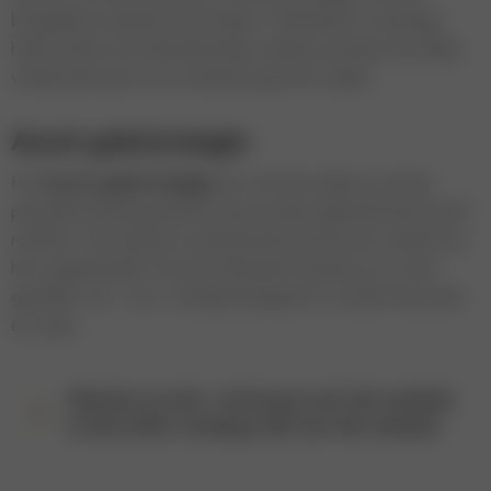
betaalbare eenheid in het begin. D'Alembert's strategie
heeft echter een tekortkoming, omdat je winsten niet altijd
voldoende zijn om Je verliezen goed te maken.
Ascot gokstrategie
Het
Ascot gokstrategie
een van de oudste en meest
populaire betting systemen die worden gebruikt bij het spel
roulette. Het systeem wordt beschouwd als een variatie op
het zogenaamde Contra D'Alembert systeem en is zeer
geschikt voor 1 op 1 weddenschappen in roulette baccarat
en craps.
Wanneer je wint, verhoog je met één eenheid,
en bij verlies verlaag je die met één eenheid.