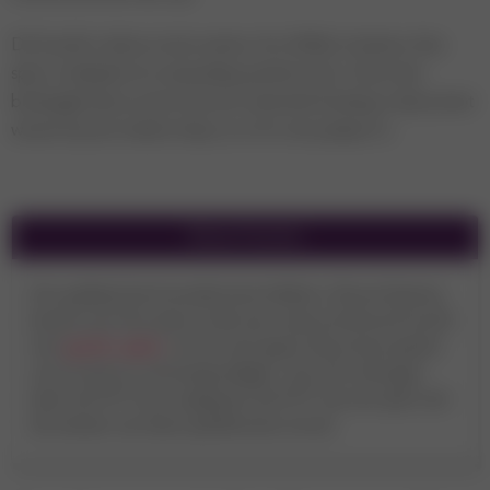
Dit houdt in dat je moet weten of er Wilds, Scatters, free
spins, multipliers en expanding symbols zijn. Ook is het
belangrijk dat je weet wat het maximale bedrag is dat je kunt
winnen bij een enkele draai, en of er een jackpot is.
Bonus Functies
Een gokkast kan bonusfuncties hebben. Bonus features
kunnen een free spins mode zijn, waar je beloond wordt
met
gratis spins
, of een mini-game die je kunt spelen
om je winst te vermenigvuldigen. Op zich verhogen
deze de RTP niet, aangezien de RTP van een spel ook
de winsten van deze spelfuncties omvat.