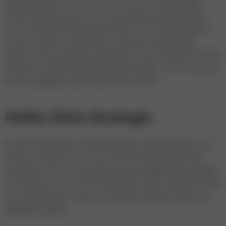
respectievelijk 0, 13 tot 18, en 19 tot 36. De potentiële
winsten dekken de inzet, met als enig gevaar de pockets 1
tot 12. Als de bal tussen de pockets 1 tot 12 terechtkomt,
moet je de inzet verdubbelen zoals bij het Martingale
systeem. Deze strategie is gemaakt is voor Europees of Frans
Roulette. Als de inzet niet binnen de vakjes 1 tot 12 valt, zijn
je drie mogelijke winsten €80, €50, en €150.
Online Slots Strategie
Hoewel je bij poker en blackjack zeker strategie hebt, en je
zelfs voor spellen met 1 op 1 winst inzetstrategieën kunt
bedenken, is het voor gokkasten iets moeilijker een strategie
te bedenken. Toch zijn er enkele zaken die je zeker kunt doen
om je winstkansen zo groot mogelijk te maken terwijl je op
gokkasten speelt.