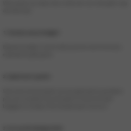
Wil je spelen op classic slots, al dan niet voor echt geld, volg
dan deze tips:
1. Houd je aan je budget!
Bepaal je budget vooraf zodat je precies weet hoeveel je
maximaal uit gaat geven.
2. Speel eerst gratis!
Start eerst met het spelen van een gratis spel en ga daarna
pas over tot spelen met echt geld. Zo leer je het spel
begrijpen en weetje of het de juiste spel voor jou is.
3. Let op de inzetgrootte!