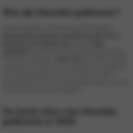
Wat zijn klassieke gokkasten?
Klassieke gokkasten, ook wel classic slots of klassieke
gokautomaten genoemd, zijn gokautomaten die al
jarenlang enorm populair zijn
en waar je
hoge
geldprijzen
mee kunt winnen. Bij bepaalde spellen maak je
zelfs kans op de jackpot.
Classic slots
per definitie bestaan
al enige jaren en blijven toch zeer populair. De meesten zijn
eenvoudig opgesteld, met 3 rollen waarover slechts 1
betaallijn loopt. Het zijn meestal erg leuke spellen, en ze zijn
niet zomaar na al die jaren zo geliefd.
De beste sites voor klassieke
gokkasten in 2026