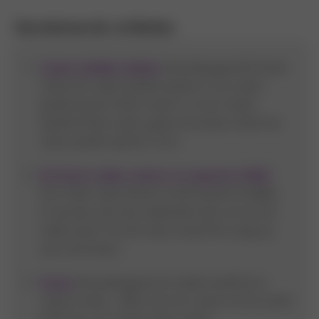
Gerelateerde artikelen
Casino Spellen Spelen
InhoudsopgaveDe beste
online live casino spellen spelen in Live casino
spellen bij de Online Casino's in !Live Casino
SpellenOnline casino games De beste online live
casino spellen spelen in Het...
De beste online casino’s in augustus 2026!
Een online casino kiezen wordt steeds moeilijker.
Er zijn dan ook meer aanbieders dan ooit op de
markt actief. Dus dit roept vanzelf de vraag op,
wat is het beste...
Home
InhoudsopgaveLive dealer spellenLive
casino’s online – Wat is een live casino en hoe werkt