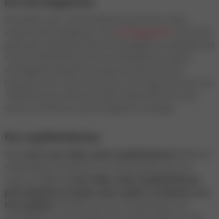
De Stortingsbonus
Een andere veel voorkomende bonus die door online
casino’s wordt uitgegeven in de
stortingsbonus
. Net als de
gratis spins casino bonus kan de stortingsbonus onderdeel zijn
van een welkomstbonus of een loyaliteitsbonus. Bij een
stortingsbonus hangt de hoogte van de bonus af van
hoeveel je stort. Hoe meer je stort, hoe hoger de bonus. Een
100% bonus tot 250 euro houdt in dat je 250 euro moet
storten om 250 euro aan bonusgeld te ontvangen.
De Loyaliteitsbonus
Maar
wat is een online casino loyaliteitsbonus
? Waar de
welkomstbonus bedoeld is om nieuwe spelers naar een
casino te trekken,
is een online casino loyaliteitsbonus
juist bedoeld om loyale casino spelers te belonen voor
hun loyaliteit
. Dit kan in de vorm van gratis spins, een
stortingsbonus of een andere bonus die specifiek voor dat