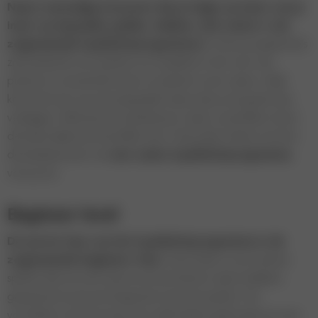
Naast eenmalige bonussen die je krijgt op basis van je
inzet op bepaalde spellen, hebben veel casino’s ook
zogenaamde loyaliteitsprogramma’s
. Deze programma’s
zijn bedoeld voor spelers om loyaliteit in de vorm van
punten te verzamelen door te spelen in een casino. Vaak
komt dit neer op een bepaalde status die je als speler kan
verkrijgen. Alhoewel de details per casino verschillen, komt
de basis altijd op hetzelfde neer. Hieronder lichten we kort
de basisstructuur van
een casino loyaliteitsprogramma
voor je uit.
Beginner level
De eerste fase van het loyaliteitsprogramma is de
zogenaamde beginners fase
. Deze fase is voor nieuwe
spelers die net een nieuw account bij het casino hebben
geopend en pas net begonnen zijn met spelen. De
voordelen van dit niveau zijn vaak enkele gratis spins en een