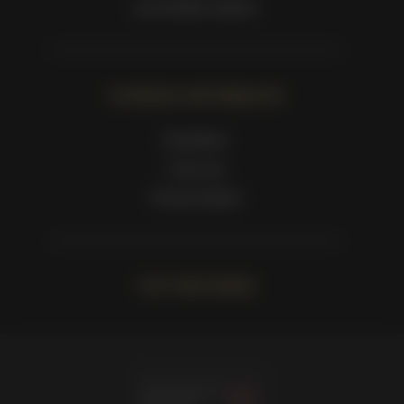
Live Dealer Casino’s
OVERIGE INFORMATIE
Disclaimer
Over ons
Privacy beleid
TOP PARTNERS