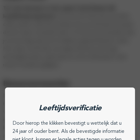
Tot slot bestaat er het expert level binnen elk
loyaliteitsprogramma
. Dit moet het doel zijn van iedere
casino speler, want hier profiteer dus van de beste bonussen
die het casino te bieden heeft. Om dit level te bereiken dien
je al een lange tijd veel te hebben gespeeld bij het casino.
Het casino zal dit dan vervolgens belonen met hoge
stortingsbonussen, gratis spins en soms zelfs prijzen zoals
reizen of andere gadgets.
Bonusvoorwaarden
Het maakt niet uit voor welke bonus je gaat. Je zal altijd
moeten voldoen aan de bonusvoorwaarden die het casino
Leeftijdsverificatie
voor je opstelt. Het is aan te raden om
deze voorwaarden
goed door te nemen voordat je de bonus accepteert. Het
Door hierop the klikken bevestigt u wettelijk dat u
kan zomaar zijn dat de voorwaarden namelijk niet
24 jaar of ouder bent. Als de bevestigde informatie
aantrekkelijk zijn. Dat zou vervolgens in kunnen houden dat je
niet klopt, kunnen er legale acties tegen u worden