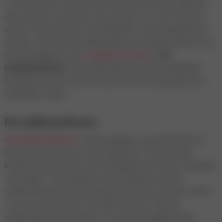
In de wereld van online casino’s worden bonussen gebruikt
door casino’s om spelers over te halen om in een casino te
spelen. De bonus kan in verschillende vormen aangeboden
worden. Zo heb je de welkomstbonus, de gratis spins bonus,
de stortingsbonus, de
no deposit bonus
en
de
loyaliteitsbonus
. Hieronder lichten we de verschillende
bonussen kort toe om het verschil met de loyaliteitsbonus
duidelijk te maken.
De welkomstbonus
De welkomstbonus
is alleen geldig voor spelers die een
nieuw account bij een casino registreren. De bonus kan
bestaan uit gratis spins, een stortingsbonus of een combinatie
van beiden. In alle gevallen zal je opmerken dat de
welkomstbonus de meest genereuze bonus is die het casino
voor je in petto heeft. De reden hiervoor is dat de
welkomstbonus bedoeld is om zoveel mogelijk nieuwe