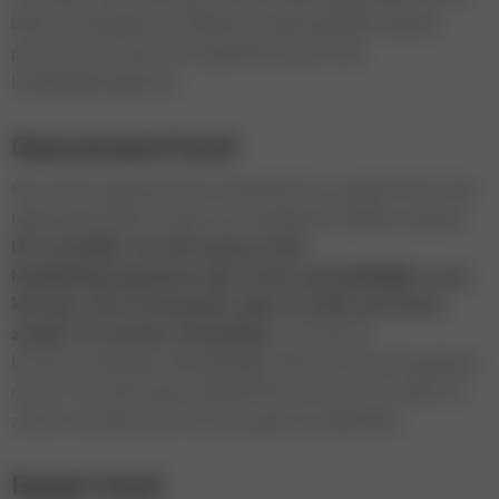
kleine stortingsbonus. Wanneer je genoeg hebt ingezet,
promoveer je naar het volgende niveau in het
loyaliteitsprogramma.
Geavanceerd level
Het niveau ‘geavanceerd’ is bedoeld voor spelers die al een
tijdje spelen bij het casino en al aardig wat hebben ingezet.
De voordelen van dit niveau in het
loyaliteitsprogramma zijn al wat aantrekkelijker en je
kan dan ook al snel gratis spins of zelfs een bonus
zonder te storten verwachten
. Ook zijn de
bonusvoorwaarden aantrekkelijker dan die van het beginners
niveau. Zo hoef je bijvoorbeeld de bonus niet zo vaak in te
zetten voordat je kan over kan gaan op uitbetalen.
Expert level