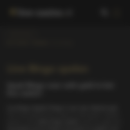
Ad Disclosure
Live Casino
Spellen
Live Bingo
Live Bingo spelen
Speel Bingo voor echt geld in het
live casino!
Live Bingo Spelen? Bingo is een zeer bekend spel.
Het is zeer geliefd door jonge en oude spelers. Spelers
kunnen nu dus
online bingo spelen
vanuit hun eigen huis.
Ze kunnen ervoor kiezen om gratis te spelen voor