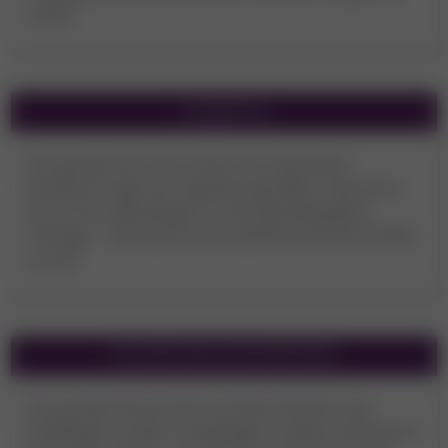
winnen.
Gouden bal
Een gouden bal vormt echter een schild dat je
beschermt tegen de volgende getrokken rode bal en
kan ook de uitbetalingen op de uitbetalingstabel
verhogen - helemaal tot een adembenemende 50.000x
je inzet!
GOUDEN BAL BONUSRONDE
Een gouden bal activeert een Bonus Ronde, waar
beslissingen worden overgeslagen omdat je beschermd