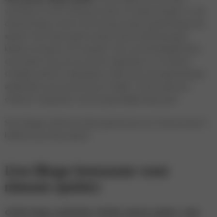
verloopt en wat ervaring op doen voordat je begint. Er zijn
diverse bingo rooms in de omloop waar je gratis bingo kunt
spelen. Voor deze gratis versies hoef je helemaal geen
kaarten te kopen om te spelen. Het is wel belangrijk dat je
controleert of je een account nodig hebt om te spelen.
Ondanks, dat het vaak gratis is, dien je bij sommige kansspel
aanbieders een account aan te maken. Je kunt gewoon
oefenen of genieten van het geweldige bingo spel.
Soms krijg je zelfs een leuke gratis bonus om meteen kans te
hebben op echte prijzen!
Live Bingo bonussen voor
nieuwe spelers
Online bingo aanbieders bieden nieuwe spelers vaak