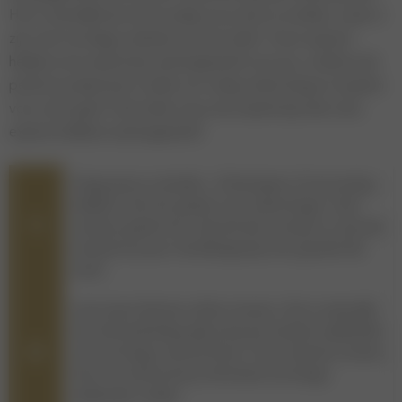
Het is namelijk heel eenvoudig om je aan te melden, maar er
zijn veel onveilige websites op de markt. Onze experts
hebben een aantal tips samengesteld voor jou, zodat je de
perfecte plaats kunt vinden om veilig online bingo te spelen
voor echt geld. Hieronder zie je een aantal tips die onze
experts hebben samengesteld:
Vraag aan je vrienden- of kennissen of zij ervaring
hebben met het spelen van online bingo. Veel
1
mensen spelen het, dus het kan zomaar zo zijn dat
iemand uit jouw vriendengroep een goede site
weet.
Lees eerst diverse online reviews. Het is natuurlijk
niet de bedoeling dat je bij een slechte aanbieder
2
van live bingo terecht komt. Door diverse reviews
door te nemen kun je de beste live bingo
aanbieder vinden.