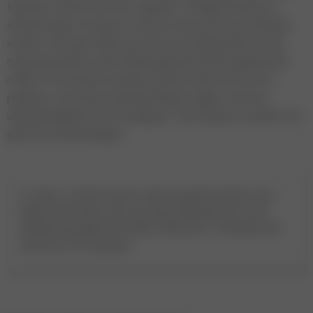
luchtruim zweeft met een zeppelin. Je krijgt de kans om
steeds hoger en hoger te zweven naar enorme potentiële
winsten. Het spel neemt je mee op meeslepende reis die
nog spannender wordt dankzij geavanceerde augmented
reality. Om dit spel te spelen, hoef je maar een inzet te
plaatsen, en je kunt potentieel blijven stijgen, met een
uitbetalingstabel met 20 stappen. Hoe hoger je zweeft, hoe
groter de uitbetalingen!
In Cash or Crash word je omhoog gestuwd door een
ballentrekmachine die op bingo geïnspireerd is, die
willekeurig gekleurde ballen selecteert. Je beslist zelf
wanneer je wil stoppen.