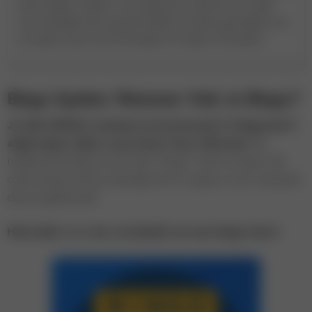
bent tegen crashen. Leun gewoon achterover en kijk
hoe hopelijk meer groene ballen worden getrokken om
je hoger op je reis te brengen en hoger te betalen.
Bingo Spelen: Wanneer Heb Je Bingo?
Je hebt BINGO wanneer je horizontaal of diagonaal 5
afgeroepen cijfers op je kaart kunt afkruisen.
Bij
traditioneel bingo hoor je dan “bingo” luid te roepen. Bij
online bingo hoef je natuurlijk niet te roepen, al is er niemand
die je tegenhoudt!
Hieronder is er een voorbeeld van een bingo kaart: