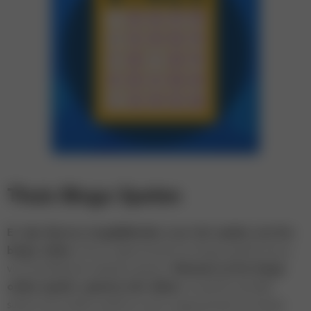
Thuis Bingo Spelen
Er zijn diverse mogelijkheden voor het spelen van live
bingo online.
Deze zogenoemde live bingo spellen kun je
via verschillende websites spelen.
Wanneer je live bingo
online speelt, speel je niet alleen.
Je speelt namelijk
samen met andere spelers in een zogenoemde live bingo