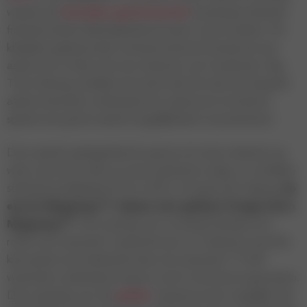
waarop de
klassieke gokautomaten
(zoals bijvoorbeeld
fruitautomaten) altijd gebaseerd waren, werd verlaten. Dit
klassieke gokautomaat-ontwerp bestond meestal uit een
aantal van 4 rollen met een maximum van 4 symbolen. Big
Time Gaming ontdekte als eerste dat dit maar een beperkt
aantal winnende combinaties kon opleveren en besloot
spelers een groter aantal mogelijkheden te presenteren.
Door spelers gelegenheid te geven tot meer manieren op
winst, zijn meer rollen en meer symbolen nodig, zo ontdekte
softwareontwikkelaar BTG in 2016. Zo kwam kort daarop
de
eerste Megaways™ release met gokkast Dragon Born
Megaways™
. Het ontwerp zou voortaan bestaan uit 6
rollen met maximaal 7 symbolen per rol. Daarmee werd de
kans speler een statistische kans van maximaal 117.649
winnende combinaties (‘ways to win’) in de schoot geworpen.
Dat is gunstig voor de
gokker
wanneer je het vergelijkt met