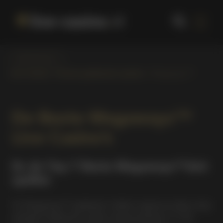
Ad Disclosure
Live Casino
Gratis gokkasten spelen
Megaways™
De Beste Megaways™
Live Casino’s
En de Top 7 Beste Megaways™slot
spellen
De Megaways™ gokkasten trekken tegenwoordig volop
aandacht dankzij het unieke winstmechanisme. Er zijn