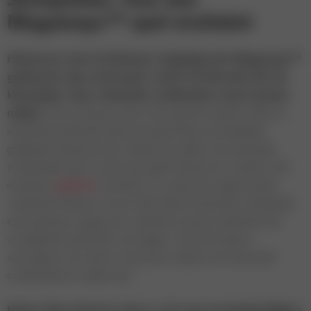
Slotspellen: Hoe een
Megaways™ spel eruitziet
Hierboven werd al beknopt uitgelegd dat Megaways™
gokkasten zijn ontworpen vanuit de filosofie dat de
kansspeler meer winnende combinaties moet kunnen
maken
. Dat is terug te zien in het grotere aantal rollen en
winnende symbolen dan het aantal dat je op klassieke
gokkasten gewend was. Naast het maken van winnende
combinaties zijn er ook nog unieke features te vinden in dit
moderne
gokkast
ontwerp. Zo zorgt de zogenoemde
‘avalanche-feature’ ervoor dat iedere winnende combinatie
een explosie in gang zet, waardoor nieuwe symbolen de
verwijderde symbolen vervangen. Ook dit zorgt er
vervolgens voor dat er nog meer clusters van winnende
combinaties te maken zijn.
Naast deze features zijn er ook nog vermenigvuldigers