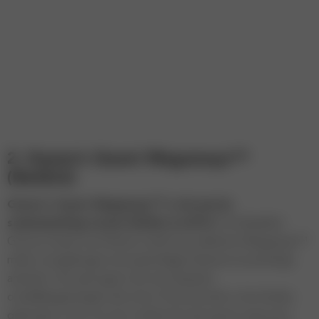
2. Gonzo’s Quest Megaways™
(NetEnt)
Gonzo’s Quest Megaways™ is de eerste
samenwerking tussen NetEnt en BTG
. De klassieker
Gonzo’s Quest van Netent, heeft een sublieme Megaways™
make overgekregen met geweldige features en prachtige
animatie. Het spel gaat over een Spaanse
ontdekkingsreizigers die zich in Peru bevindt, in het Andes
gebergte in een om een zoektocht naar goud, waar jouw