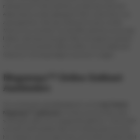
minimaal twee of drie symbolen van links naar rechts met
elkaar kunnen worden gekoppeld. Wel is vereist dat ze op
aaneengesloten rollen gecombineerd moeten worden.
Mocht je nou meerdere van dezelfde symbolen op een rijtje
hebben, dan kunnen de prijzen flink in de papieren oplopen.
Om van het potentiële hefboomeffect van de additionele
features en vermenigvuldigers nog maar te zwijgen.
Megaways™ Online Gokkast
Aanbieders
De revolutionaire aantrekkingskracht van de
top 5 beste
Megaways™ gokkasten
is ook bij concurrerende casino
softwareproviders niet onopgemerkt gebleven. Zoals eerder
vermeld, heeft bedenker Big Time Gaming naast succes bij
het verkopen van het eigen merk, een lucratief verdienmodel