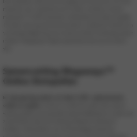
kon resulteren. Met de toevoeging van een extra rol en een
maximum van 7 symbolen toe te laten, werden er ineens
maximaal 117.649 winnende combinaties per draai mogelijk.
Tel daar ook nog eens de innovatieve ‘avalanche’ features en
vermenigvuldigers bij op en ineens werden torenhoge prijzen
realiteit. Megaways™gratis uitproberen kan op een demo
slot.
Samenvatting Megaways™
Online Slotspellen
Er zijn genoeg opties om deze toffe spelvarianten
online te spelen
. Je kunt ze vinden bij vrijwel alle casino’s
waarop spellen van populaire spelontwikkelaars te vinden zijn
zoals NetEnt, Big Time Gaming, Blueprint Gaming of
Isoftbet. Zelfs spellen voor de feestdagen kunnen je