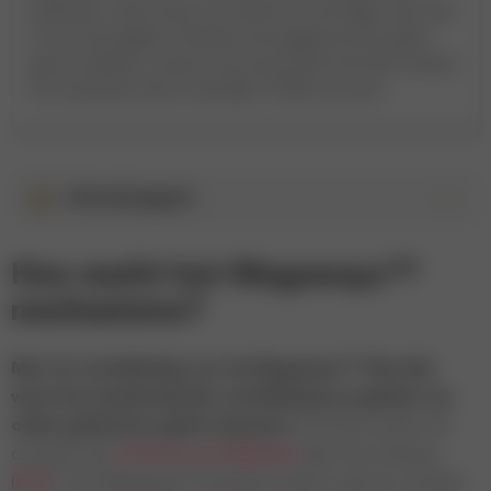
symbolen. Als je deze vier letters te zien krijgt, dan start
er een bonusgame. Bij deze bonusgame kun je gratis
spins verdienen, waar je een hoop held mee kunt winnen.
De maximale winst is namelijk 12.000 x je inzet.
Inhoudsopgave
[
]
Hoe werkt het Megaways™
mechanisme?
Met de ontwikkeling van de Megaways™ filosofie
werd een baanbrekende ontwikkeling op gebied van
online gokkasten geïntroduceerd
. Het brein achter dit
concept was
softwareontwikkelaar
Big Time Gaming
(
BTG
). Het Megaways™ principe houdt in dat het ontwerp