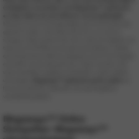
(multipliers) verscholen in de Megaways™ gokkasten
en doen dienst als een hefboom van je prijzengeld
.
Meestal is van de vermenigvuldigers pas in het bonusronde
gebruik te maken, maar alleen als je het zo ver weet te
schoppen. Maar wanneer dat zover is, dan zijn multipliers van
tussen de 25-50.000x je inzet geen uitzondering. Ondanks
dat de kans hierop altijd vrij marginaal is, kan het wel degelijk
een knaller van een prijs opleveren. Prijzen van deze orde
waren nauwelijks mogelijk op de klassieke, oudere gokkast
uitvoeringen.
Megaways™ gokkasten gratis spelen
om
het uit te proberen is daarnaast ook nog mogelijk op
verschillende goksites.
Megaways™ Online
Slotspellen: Megaways™