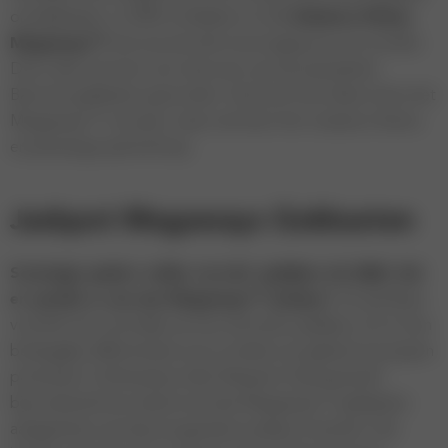
ontwikkelaars. In 2009 ontdekten ze dat
Rainbow Riches
Megaways™
een succesvolle toevoeging op zou worden.
Dat is dan ook niet voor niets een van de populairste
Barcrest gokkasten geworden. Dat komt niet alleen door het
Megaways™ concept, maar ook door het creatieve thema
en plezierige spelverloop.
Jackpot Megaways Gokkasten
Sommige spelers zullen verrukt opkijken als blijkt dat
er sprake is van een Megaways™ jackpot
. Dit speltype
verschilt niet wezenlijk van een doorsnee gokkast, al is er een
belangrijke differentiatie op te merken op gebied van prijzen
potentieel. Softwareprovider Blueprint Gaming heeft
bijvoorbeeld een aantal van haar Megaways™ gokkasten
aangesloten op haar progressieve jackpot netwerk. Dat