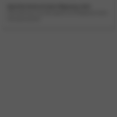
Speel Nu Gratis de beste Megaways slots
!
Hieronder kun je de demogames van Megaways testen.
Veel speel plezier!