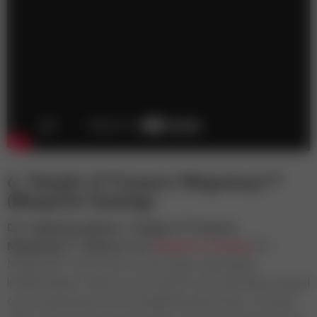
6. Temple of Treasure Megaways™
(Blueprint Gaming)
De volgende gokkast, Temple of Treasure
Megaways™, behoort tot
Blueprint Gaming
. Dit
Megaways™ spel heeft ook zijn eigen interessante
karakteristieken. Wat als eerst opvalt is de oude Maya tempel
op de achtergrond met het bijbehorende thema. Het spel