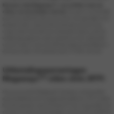
Bij Aztec Gold Megaways™, van Isoftbet staat de
cultuur van de Azteken centraal
. Het spel is voornamelijk
goud met symbolen die je soms recht in de ogen kijken en je
aandacht stelen. Jij kunt echter bij dit spel ook een hoop
centjes stelen! Het heeft een interessante feature zoals de
willekeurige gekozen scatter symbolen en het vasthouden
van de re-spins. Er zijn ook zelfs drie jackpots beschikbaar in
de bonus ronde. De maximale winst is 19.200 x de inzet.
Uitbetalingspercentages
Megaways™ video slots (RTP)
Het succes van het Megaways™ principe is ook bij andere
spelontwikkelaars niet onopgemerkt gebleven. BTG is daarin
heel slim geweest, want het besloot in een vroeg stadium de
exclusieve rechten te bemachtigen over het zelf ontwikkelde