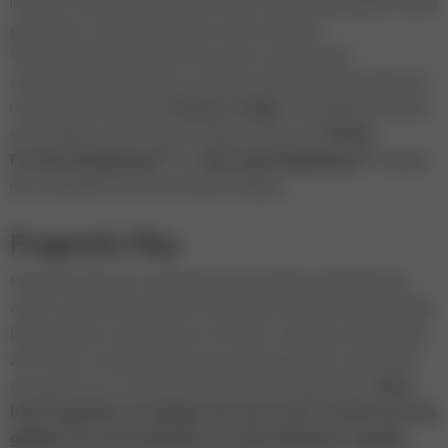
in beeld. Sinds jaar en dag is dit een van de populairste online
gokkasten in de Nederlandse casino business.
Voortbordurend op dit succes zijn er op het spel
verschillende alternatieve varianten bedacht (waaronder het
recentelijk vernieuwde
Gonzo’s Gold
), die jaarlijks eveneens
vele gokkers weten aan te trekken. Maar ook
Divine
Fortune Megaways™
en
Twin Spin Megaways™
mogen
niet ontbreken als echte NetEnt kanjers.
Pragmatic Play
Pragmatic lijkt een ondergeschoven kindje vergeleken bij
casino reuzen als Evolution Gaming en NetEnt maar daar lijkt
langzaamaan verandering in te komen. Sinds de oprichting in
2015 zijn er immers diverse successen geboekt, waaronder
de award voor ‘Online Casino Software Rising Star’.
Deze
had Pragmatic te danken aan een sterk trackrecord op
gebied van innovativiteit en entertainment waarde
.